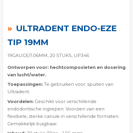
Ga
naar
ULTRADENT ENDO-EZE
het
begin
TIP 19MM
van
de
19GAUGE/1.06MM, 20 STUKS, UP346
afbeeldingen-
Ontworpen voor: hechtcomposieten en dosering
gallerij
van lucht/water.
Toepassingen:
Te gebruiken voor: spuiten van
Ultradent.
Voordelen:
Geschikt voor verschillende
endodontische ingrepen. Voorzien van een
flexibele, sterke canule in verschillende formaten.
Gemakkelijk buigbaar.