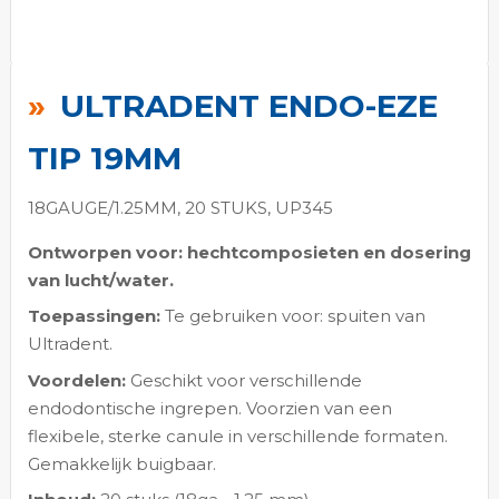
Ga
naar
ULTRADENT ENDO-EZE
het
begin
TIP 19MM
van
de
18GAUGE/1.25MM, 20 STUKS, UP345
afbeeldingen-
Ontworpen voor: hechtcomposieten en dosering
gallerij
van lucht/water.
Toepassingen:
Te gebruiken voor: spuiten van
Ultradent.
Voordelen:
Geschikt voor verschillende
endodontische ingrepen. Voorzien van een
flexibele, sterke canule in verschillende formaten.
Gemakkelijk buigbaar.