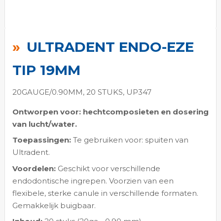
Ga
naar
ULTRADENT ENDO-EZE
het
begin
TIP 19MM
van
de
20GAUGE/0.90MM, 20 STUKS, UP347
afbeeldingen-
Ontworpen voor: hechtcomposieten en dosering
gallerij
van lucht/water.
Toepassingen:
Te gebruiken voor: spuiten van
Ultradent.
Voordelen:
Geschikt voor verschillende
endodontische ingrepen. Voorzien van een
flexibele, sterke canule in verschillende formaten.
Gemakkelijk buigbaar.