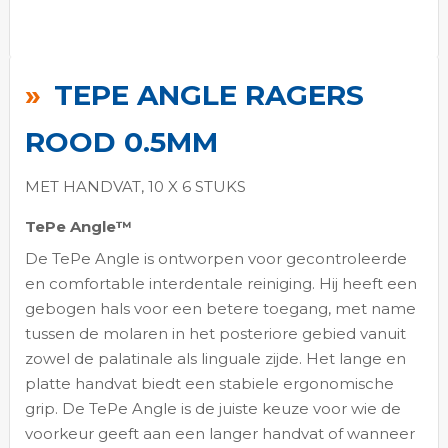
Ga
naar
TEPE ANGLE RAGERS
het
begin
ROOD 0.5MM
van
de
MET HANDVAT, 10 X 6 STUKS
afbeeldingen-
TePe Angle™
gallerij
De TePe Angle is ontworpen voor gecontroleerde
en comfortable interdentale reiniging. Hij heeft een
gebogen hals voor een betere toegang, met name
tussen de molaren in het posteriore gebied vanuit
zowel de palatinale als linguale zijde. Het lange en
platte handvat biedt een stabiele ergonomische
grip. De TePe Angle is de juiste keuze voor wie de
voorkeur geeft aan een langer handvat of wanneer