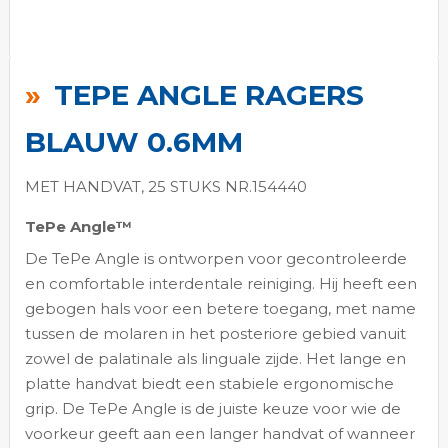
Ga
naar
TEPE ANGLE RAGERS
het
begin
BLAUW 0.6MM
van
de
MET HANDVAT, 25 STUKS NR.154440
afbeeldingen-
TePe Angle™
gallerij
De TePe Angle is ontworpen voor gecontroleerde
en comfortable interdentale reiniging. Hij heeft een
gebogen hals voor een betere toegang, met name
tussen de molaren in het posteriore gebied vanuit
zowel de palatinale als linguale zijde. Het lange en
platte handvat biedt een stabiele ergonomische
grip. De TePe Angle is de juiste keuze voor wie de
voorkeur geeft aan een langer handvat of wanneer