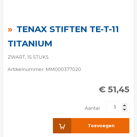
Ga
naar
TENAX STIFTEN TE-T-11
het
begin
TITANIUM
van
de
ZWART, 15 STUKS
afbeeldingen-
Artikelnummer: MM000377020
gallerij
€ 51,45
Aantal
Toevoegen