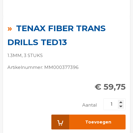
Ga
naar
TENAX FIBER TRANS
het
begin
DRILLS TED13
van
de
1.3MM, 3 STUKS
afbeeldingen-
Artikelnummer: MM000377396
gallerij
€ 59,75
Aantal
Toevoegen