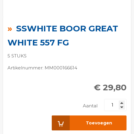
Ga
naar
SSWHITE BOOR GREAT
het
begin
WHITE 557 FG
van
de
5 STUKS
afbeeldingen-
Artikelnummer: MM000166614
gallerij
€ 29,80
Aantal
Toevoegen