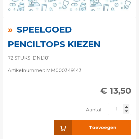
Ga
naar
SPEELGOED
het
begin
PENCILTOPS KIEZEN
van
de
72 STUKS, DNL181
afbeeldingen-
Artikelnummer: MM000349143
gallerij
€ 13,50
Aantal
Toevoegen