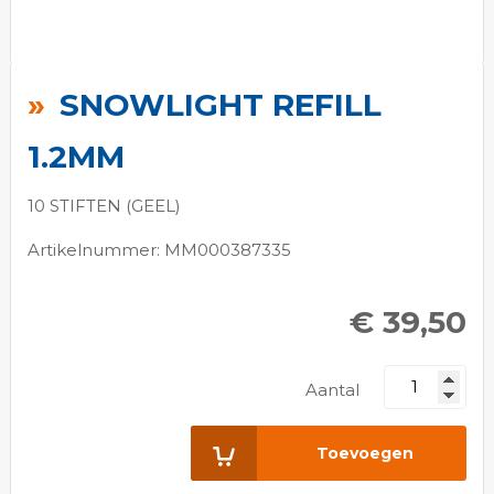
Ga
naar
SNOWLIGHT REFILL
het
begin
1.2MM
van
de
10 STIFTEN (GEEL)
afbeeldingen-
Artikelnummer: MM000387335
gallerij
€ 39,50
Aantal
Toevoegen