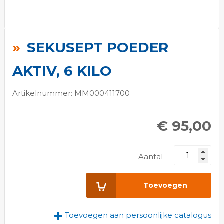
Ga
naar
SEKUSEPT POEDER
het
begin
AKTIV, 6 KILO
van
de
Artikelnummer: MM000411700
afbeeldingen-
gallerij
€ 95,00
Aantal
Toevoegen
Toevoegen aan persoonlijke catalogus