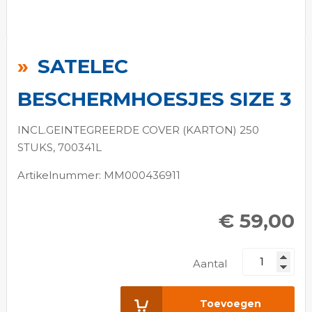
Ga
naar
SATELEC
het
begin
BESCHERMHOESJES SIZE 3
van
de
INCL.GEINTEGREERDE COVER (KARTON) 250
afbeeldingen-
STUKS, 700341L
gallerij
Artikelnummer: MM000436911
€ 59,00
Aantal
Toevoegen