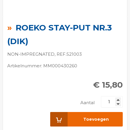
Ga
naar
ROEKO STAY-PUT NR.3
het
begin
(DIK)
van
de
NON-IMPREGNATED, REF.521003
afbeeldingen-
Artikelnummer: MM000430260
gallerij
€ 15,80
Aantal
Toevoegen