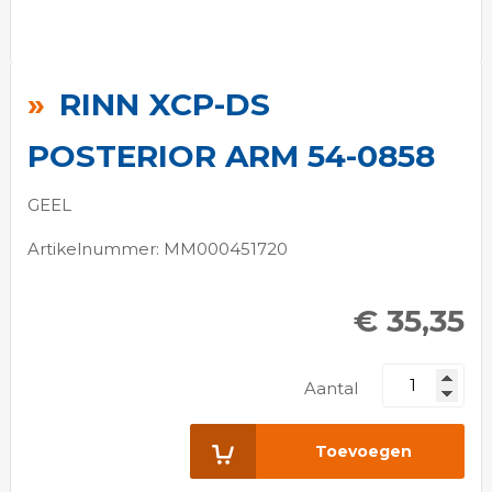
Ga
naar
RINN XCP-DS
het
begin
POSTERIOR ARM 54-0858
van
de
GEEL
afbeeldingen-
Artikelnummer: MM000451720
gallerij
€ 35,35
Aantal
Toevoegen