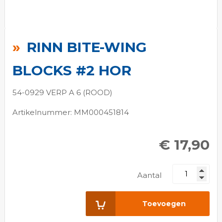
Ga
naar
RINN BITE-WING
het
begin
BLOCKS #2 HOR
van
de
54-0929 VERP A 6 (ROOD)
afbeeldingen-
Artikelnummer: MM000451814
gallerij
€ 17,90
Aantal
Toevoegen