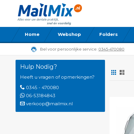
Home
Webshop
Folders
Bel voor persoonlijke service:
0345-470080
Hulp Nodig?
Foto-
Lijs
tabel
Heeft u vragen of opmerkingen?
Tonen
0345 - 470080
06-53184843
als
verkoop@mailmix.nl