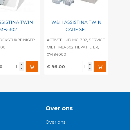
sorteren
SISTINA TWIN
W&H ASSISTINA TWIN
MB-302
CARE SET
OEKSTUKREINIGER
ACTIVEFLUID MC-302, SERVICE
000
OIL F1 MD-302, HEPA FILTER,
07484000
00
€ 96,00
egen aan
Toevoegen aan
nlijke catalogus
persoonlijke catalogus
barcode
Print barcode
Over ons
Over ons