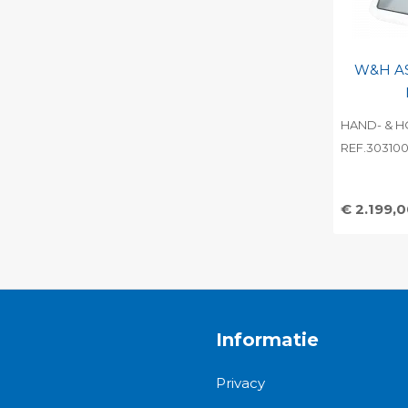
W&H AS
HAND- & H
REF.30310
€ 2.199,
Toevo
persoo
Print 
Informatie
Privacy