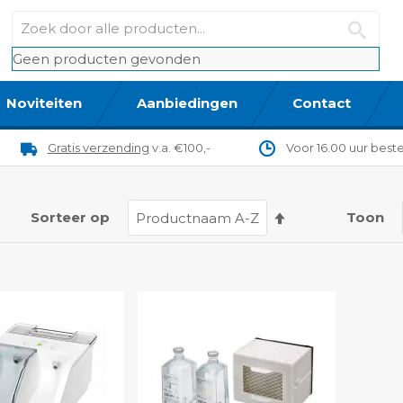
Geen producten gevonden
Noviteiten
Aanbiedingen
Contact
Gratis verzending
v.a. €100,-
Voor 16.00 uur best
t
Van
Sorteer op
Toon
hoog
naar
laag