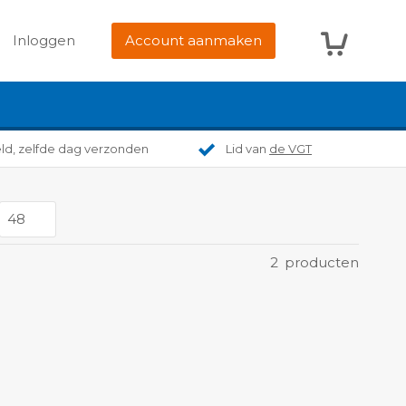
Winkelwag
Inloggen
Account aanmaken
eld, zelfde dag verzonden
Lid van
de VGT
2
producten