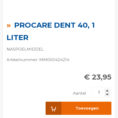
Ga
naar
PROCARE DENT 40, 1
het
begin
LITER
van
de
NASPOELMIDDEL
afbeeldingen-
Artikelnummer: MM000424214
gallerij
€ 23,95
Aantal
Toevoegen