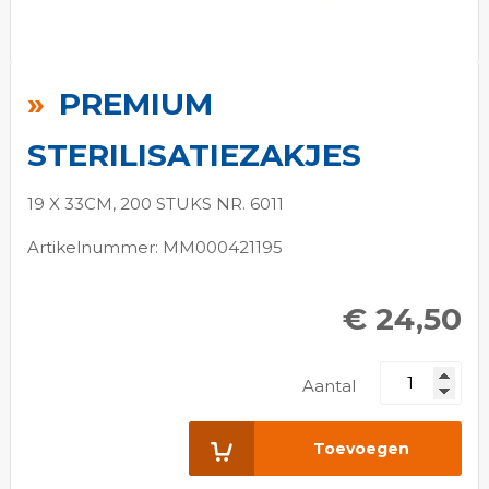
Ga
naar
PREMIUM
het
begin
STERILISATIEZAKJES
van
de
19 X 33CM, 200 STUKS NR. 6011
afbeeldingen-
Artikelnummer: MM000421195
gallerij
€ 24,50
Aantal
Toevoegen