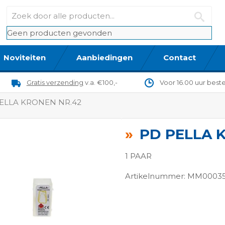
Geen producten gevonden
Noviteiten
Aanbiedingen
Contact
Gratis verzending
v.a. €100,-
Voor 16.00 uur best
ELLA KRONEN NR.42
PD PELLA 
1 PAAR
Artikelnummer: MM0003
ngen-