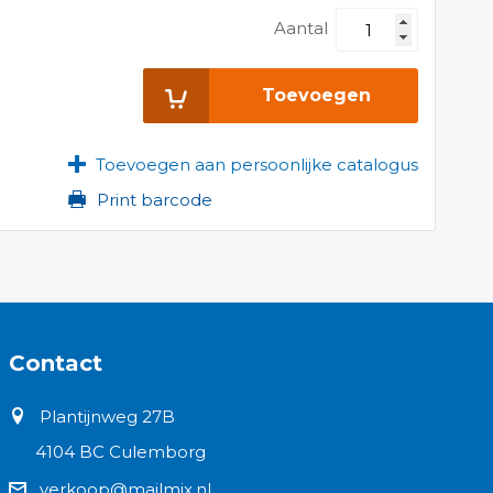
Aantal
Toevoegen
Toevoegen aan persoonlijke catalogus
Print barcode
Contact
Plantijnweg 27B
4104 BC Culemborg
verkoop@mailmix.nl