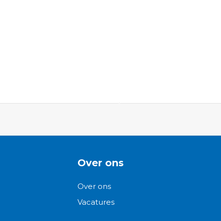
ngen-
Over ons
Over ons
Vacatures