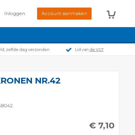
Winkelwag
Inloggen
Account aanmaken
eld, zelfde dag verzonden
Lid van
de VGT
KRONEN NR.42
58042
€ 7,10