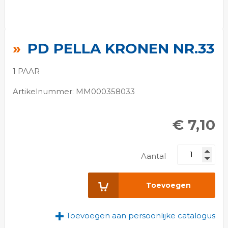
Ga
naar
PD PELLA KRONEN NR.33
het
begin
1 PAAR
van
de
Artikelnummer: MM000358033
afbeeldingen-
gallerij
€ 7,10
Aantal
Toevoegen
Toevoegen aan persoonlijke catalogus