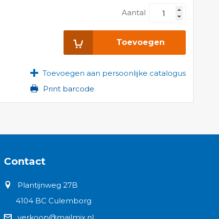
Aantal
Toevoegen
Toevoegen aan persoonlijke catalogus
Print barcode
Contact
Plantijnweg 27B
4104 BC Culemborg
verkoop@mailmix.nl