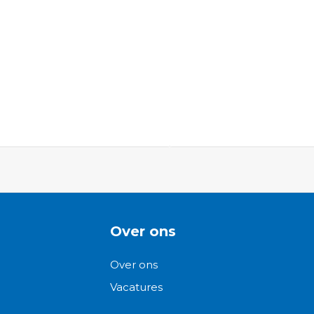
ngen-
Over ons
Over ons
Vacatures