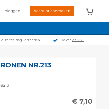
Winkelwag
Inloggen
Account aanmaken
eld, zelfde dag verzonden
Lid van
de VGT
KRONEN NR.213
58213
€ 7,10