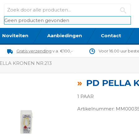
Geen producten gevonden
Noviteiten
Aanbiedingen
Contact
Gratis verzending
v.a. €100,-
Voor 16.00 uur best
ELLA KRONEN NR.213
PD PELLA 
1 PAAR
Artikelnummer: MM0003
ngen-