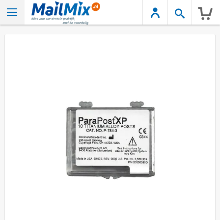
Wink
Ga
naar
het
einde
van
de
afbeeldingen-
gallerij