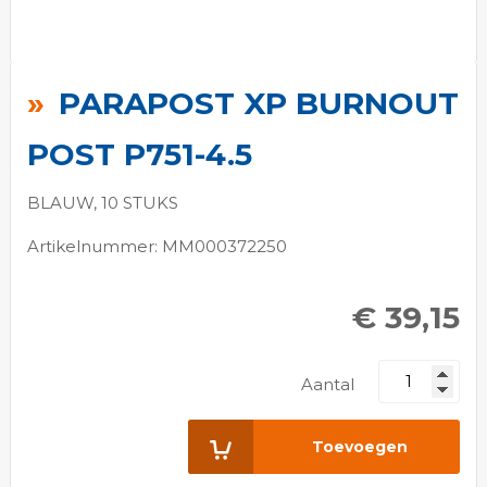
Ga
naar
PARAPOST XP BURNOUT
het
begin
POST P751-4.5
van
de
BLAUW, 10 STUKS
afbeeldingen-
Artikelnummer: MM000372250
gallerij
€ 39,15
Aantal
Toevoegen