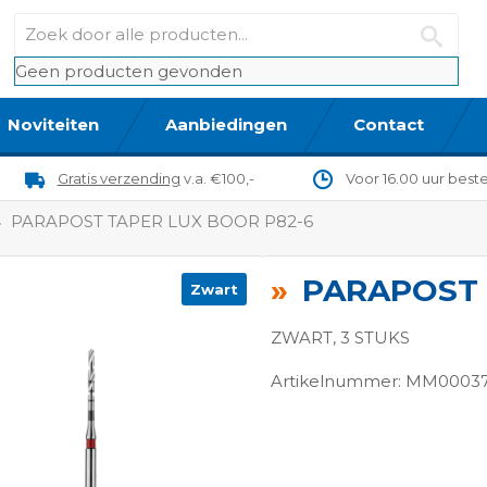
Geen producten gevonden
Noviteiten
Aanbiedingen
Contact
Gratis verzending
v.a. €100,-
Voor 16.00 uur best
PARAPOST TAPER LUX BOOR P82-6
PARAPOST 
Zwart
ZWART, 3 STUKS
Artikelnummer: MM0003
ngen-