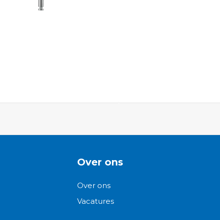
ngen-
Over ons
Over ons
Vacatures