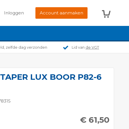
Winkelwag
Inloggen
Account aanmaken
eld, zelfde dag verzonden
Lid van
de VGT
TAPER LUX BOOR P82-6
78315
€ 61,50