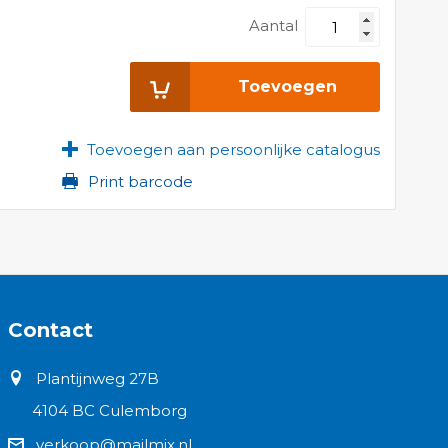
Aantal
Toevoegen
Toevoegen aan persoonlijke catalogus
Print barcode
Contact
Plantijnweg 27B
4104 BC Culemborg
verkoop@mailmix.nl