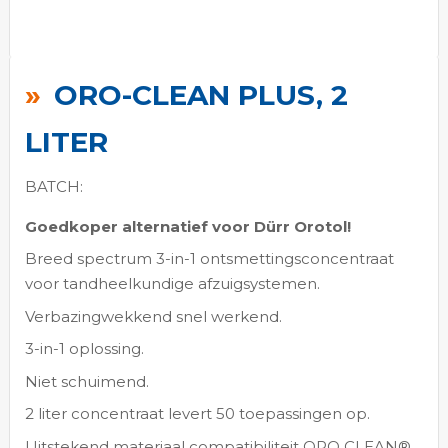
Ga
naar
ORO-CLEAN PLUS, 2
het
begin
LITER
van
de
BATCH:
afbeeldingen-
Goedkoper alternatief voor Dürr Orotol!
gallerij
Breed spectrum 3-in-1 ontsmettingsconcentraat
voor tandheelkundige afzuigsystemen.
Verbazingwekkend snel werkend.
3-in-1 oplossing.
Niet schuimend.
2 liter concentraat levert 50 toepassingen op.
Uitstekend materiaal compatibiliteit ORO CLEAN®