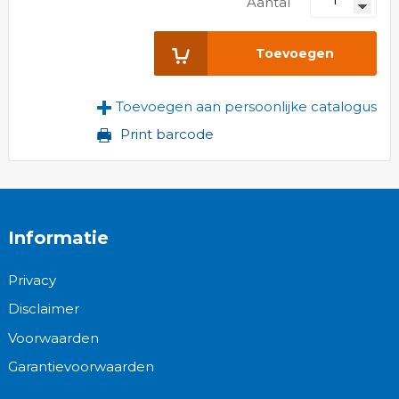
Aantal
Toevoegen
Toevoegen aan persoonlijke catalogus
Print barcode
Informatie
Privacy
Disclaimer
Voorwaarden
Garantievoorwaarden