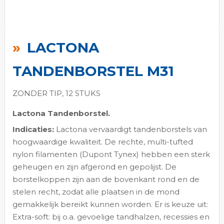
Ga
naar
LACTONA
het
begin
TANDENBORSTEL M31
van
de
ZONDER TIP, 12 STUKS
afbeeldingen-
Lactona Tandenborstel.
gallerij
Indicaties:
Lactona vervaardigt tandenborstels van
hoogwaardige kwaliteit. De rechte, multi-tufted
nylon filamenten (Dupont Tynex) hebben een sterk
geheugen en zijn afgerond en gepolijst. De
borstelkoppen zijn aan de bovenkant rond en de
stelen recht, zodat alle plaatsen in de mond
gemakkelijk bereikt kunnen worden. Er is keuze uit:
Extra-soft: bij o.a. gevoelige tandhalzen, recessies en