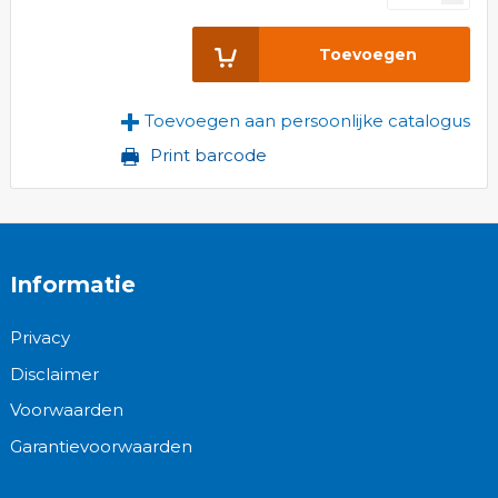
Toevoegen
Toevoegen aan persoonlijke catalogus
Print barcode
Informatie
Privacy
Disclaimer
Voorwaarden
Garantievoorwaarden