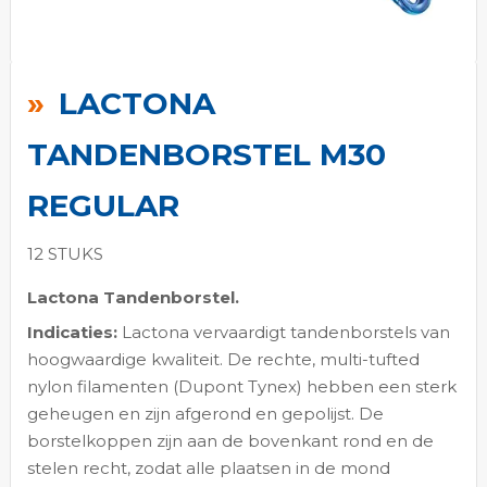
Ga
naar
LACTONA
het
begin
TANDENBORSTEL M30
van
de
REGULAR
afbeeldingen-
gallerij
12 STUKS
Lactona Tandenborstel.
Indicaties:
Lactona vervaardigt tandenborstels van
hoogwaardige kwaliteit. De rechte, multi-tufted
nylon filamenten (Dupont Tynex) hebben een sterk
geheugen en zijn afgerond en gepolijst. De
borstelkoppen zijn aan de bovenkant rond en de
stelen recht, zodat alle plaatsen in de mond