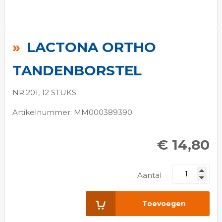
Ga
naar
LACTONA ORTHO
het
begin
TANDENBORSTEL
van
de
NR.201, 12 STUKS
afbeeldingen-
Artikelnummer: MM000389390
gallerij
€ 14,80
Aantal
Toevoegen