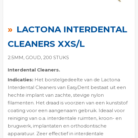
Ga
naar
LACTONA INTERDENTAL
het
begin
CLEANERS XXS/L
van
de
2.5MM, GOUD, 200 STUKS
afbeeldingen-
Interdental Cleaners.
gallerij
Indicaties:
Het borstelgedeelte van de Lactona
Interdental Cleaners van EasyDent bestaat uit een
hechte implant van zachte, stevige nylon
filamenten. Het draad is voorzien van een kunststof
coating voor een aangenaam gebruik. Ideaal voor
reiniging van o.a. interdentale ruimten, kroon- en
brugwerk, implantaten en orthodontische
apparatuur. Zeer effectief in interdentale