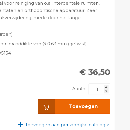
voor reiniging van o.a. interdentale ruimten,
antaten en orthodontische apparatuur. Zeer
plakverwijdering, mede door het lange
groen)
en draaddikte van Ø 0.63 mm (getwist)
95154
€ 36,50
Aantal
Toevoegen
Toevoegen aan persoonlijke catalogus