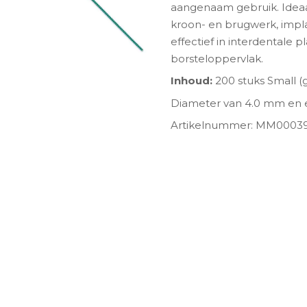
aangenaam gebruik. Ideaal 
kroon- en brugwerk, impl
effectief in interdentale 
borsteloppervlak.
Inhoud:
200 stuks Small (
Diameter van 4.0 mm en e
Artikelnummer: MM0003
ngen-