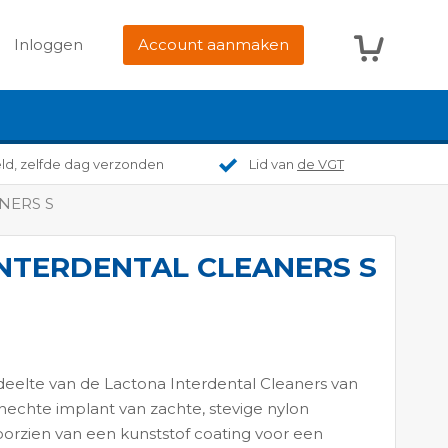
Winkelwag
Inloggen
Account aanmaken
eld, zelfde dag verzonden
Lid van
de VGT
NERS S
NTERDENTAL CLEANERS S
eelte van de Lactona Interdental Cleaners van
hechte implant van zachte, stevige nylon
voorzien van een kunststof coating voor een