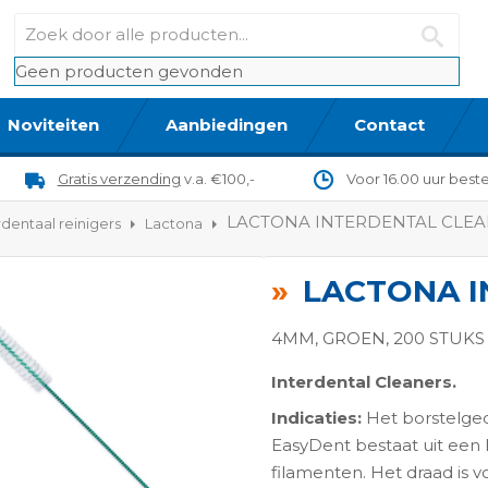
Geen producten gevonden
Noviteiten
Aanbiedingen
Contact
Gratis verzending
v.a. €100,-
Voor 16.00 uur best
LACTONA INTERDENTAL CLEA
rdentaal reinigers
Lactona
LACTONA I
4MM, GROEN, 200 STUKS
Interdental Cleaners.
Indicaties:
Het borstelged
ngen-
EasyDent bestaat uit een 
filamenten. Het draad is 