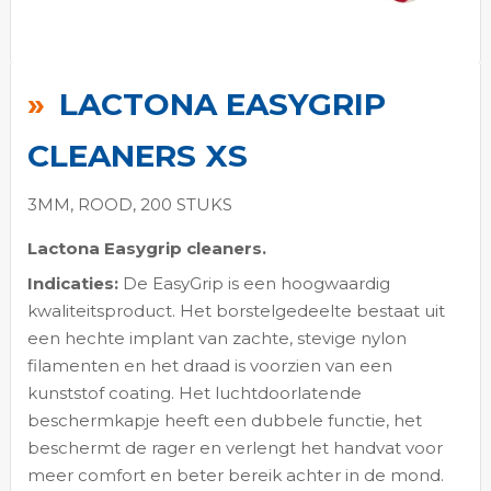
Ga
naar
LACTONA EASYGRIP
het
begin
CLEANERS XS
van
de
3MM, ROOD, 200 STUKS
afbeeldingen-
Lactona Easygrip cleaners.
gallerij
Indicaties:
De EasyGrip is een hoogwaardig
kwaliteitsproduct. Het borstelgedeelte bestaat uit
een hechte implant van zachte, stevige nylon
filamenten en het draad is voorzien van een
kunststof coating. Het luchtdoorlatende
beschermkapje heeft een dubbele functie, het
beschermt de rager en verlengt het handvat voor
meer comfort en beter bereik achter in de mond.