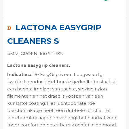
Ga
naar
LACTONA EASYGRIP
het
begin
CLEANERS S
van
de
4MM, GROEN, 100 STUKS
afbeeldingen-
Lactona Easygrip cleaners.
gallerij
Indicaties:
De EasyGrip is een hoogwaardig
kwaliteitsproduct. Het borstelgedeelte bestaat uit
een hechte implant van zachte, stevige nylon
filamenten en het draad is voorzien van een
kunststof coating. Het luchtdoorlatende
beschermkapje heeft een dubbele functie, het
beschermt de rager en verlengt het handvat voor
meer comfort en beter bereik achter in de mond.