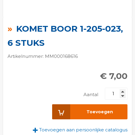
Ga
naar
KOMET BOOR 1-205-023,
het
begin
6 STUKS
van
de
Artikelnummer: MM000168616
afbeeldingen-
gallerij
€ 7,00
Aantal
Toevoegen
Toevoegen aan persoonlijke catalogus