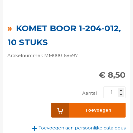
Ga
naar
KOMET BOOR 1-204-012,
het
begin
10 STUKS
van
de
Artikelnummer: MM000168697
afbeeldingen-
gallerij
€ 8,50
Aantal
Toevoegen
Toevoegen aan persoonlijke catalogus