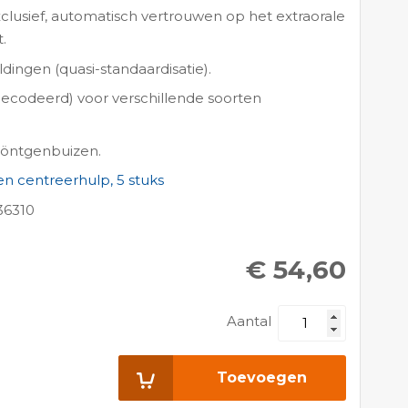
xclusief, automatisch vertrouwen op het extraorale
.
ingen (quasi-standaardisatie).
gecodeerd) voor verschillende soorten
 röntgenbuizen.
en centreerhulp, 5 stuks
36310
€ 54,60
Aantal
Toevoegen