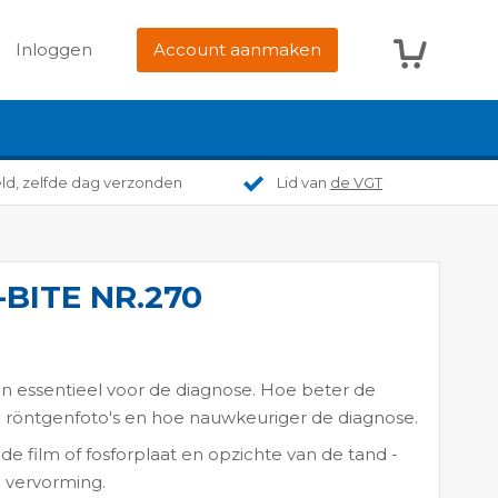
Winkelwag
Inloggen
Account aanmaken
eld, zelfde dag verzonden
Lid van
de VGT
BITE NR.270
ijn essentieel voor de diagnose. Hoe beter de
e röntgenfoto's en hoe nauwkeuriger de diagnose.
 de film of fosforplaat en opzichte van de tand -
 vervorming.