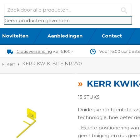
Geen producten gevonden
Noviteiten
Aanbiedingen
Contact
Gratis verzending
v.a. €100,-
Voor 16.00 uur best
KERR KWIK-BITE NR.270
Kerr
KERR KWIK-
15 STUKS
Duidelijke röntgenfoto's z
technologie, hoe beter d
ngen-
- Exacte positionering van
geen buiging en dus geen