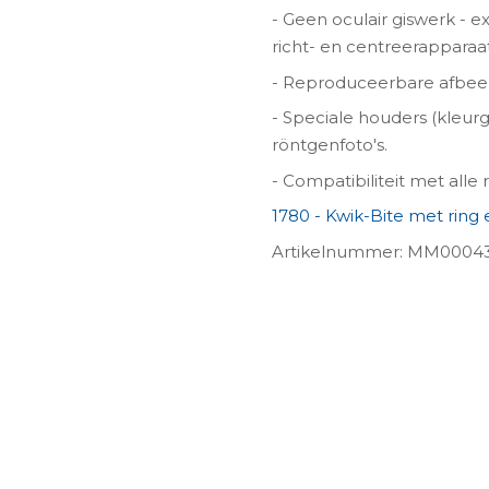
- Geen oculair giswerk - e
richt- en centreerapparaat
- Reproduceerbare afbeeld
- Speciale houders (kleur
röntgenfoto's.
- Compatibiliteit met alle
1780 - Kwik-Bite met ring 
Artikelnummer: MM0004
ngen-