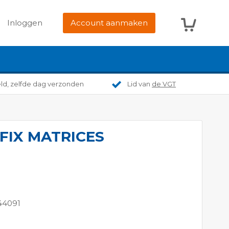
Winkelwag
Inloggen
Account aanmaken
eld, zelfde dag verzonden
Lid van
de VGT
FIX MATRICES
44091