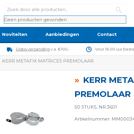
Geen producten gevonden
Noviteiten
Aanbiedingen
Contact
Gratis verzending
v.a. €100,-
Voor 16.00 uur best
KERR METAFIX MATRICES PREMOLAAR
KERR META
PREMOLAAR
50 STUKS, NR.3601
Artikelnummer: MM0003
ngen-