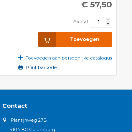
€ 57,50
Aantal
Toevoegen
Toevoegen aan persoonlijke catalogus
Print barcode
Contact
Plantijnweg 27B
4104 BC Culemborg