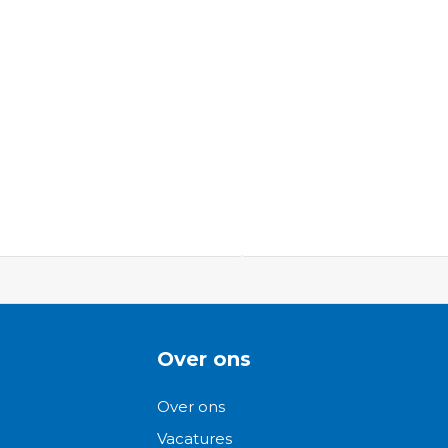
ngen-
Over ons
Over ons
Vacatures