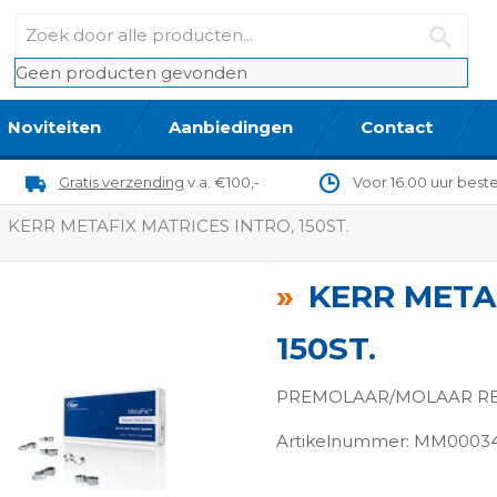
Geen producten gevonden
Noviteiten
Aanbiedingen
Contact
Gratis verzending
v.a. €100,-
Voor 16.00 uur best
KERR METAFIX MATRICES INTRO, 150ST.
KERR META
150ST.
PREMOLAAR/MOLAAR REG
Artikelnummer: MM0003
ngen-