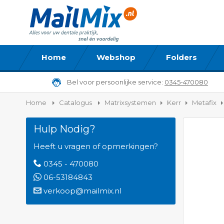
Home
Webshop
Folders
Bel voor persoonlijke service:
0345-470080
Home
Catalogus
Matrixsystemen
Kerr
Metafix
Hulp Nodig?
Ga
naar
Heeft u vragen of opmerkingen?
het
0345 - 470080
einde
06-53184843
van
de
verkoop@mailmix.nl
afbeeldi
gallerij