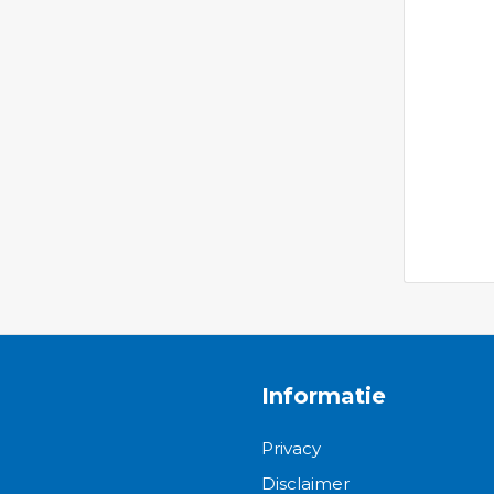
Ga
naar
het
begin
van
de
afbeeldi
gallerij
Informatie
Privacy
Disclaimer