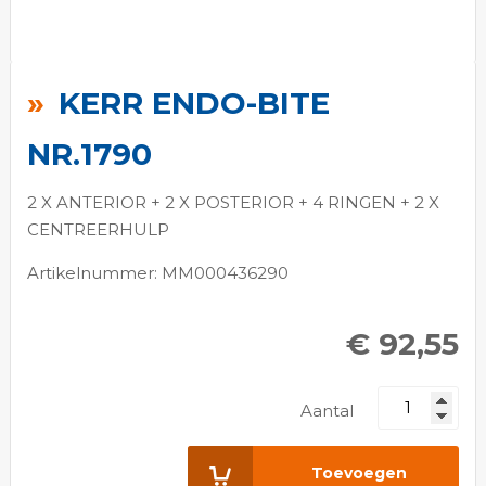
Ga
naar
KERR ENDO-BITE
het
begin
NR.1790
van
de
2 X ANTERIOR + 2 X POSTERIOR + 4 RINGEN + 2 X
afbeeldingen-
CENTREERHULP
gallerij
Artikelnummer: MM000436290
€ 92,55
Aantal
Toevoegen