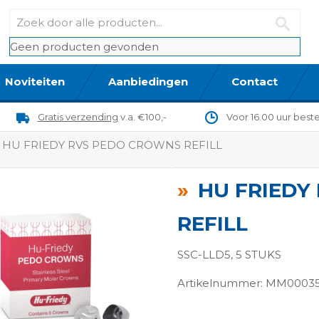
Geen producten gevonden
Noviteiten
Aanbiedingen
Contact
Gratis verzending
v.a. €100,-
Voor 16.00 uur best
HU FRIEDY RVS PEDO CROWNS REFILL
HU FRIEDY
REFILL
SSC-LLD5, 5 STUKS
Artikelnummer: MM0003
ngen-