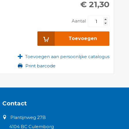
€ 21,30
Aantal
Toevoegen
Toevoegen aan persoonlijke catalogus
Print barcode
Contact
Plantijnweg 27B
4104 BC Culemborg