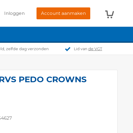
Winkelwag
Inloggen
Account aanmaken
eld, zelfde dag verzonden
Lid van
de VGT
 RVS PEDO CROWNS
54627