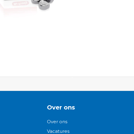
ngen-
Over ons
Over ons
Vacatures