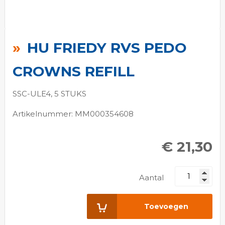
Ga
naar
HU FRIEDY RVS PEDO
het
begin
CROWNS REFILL
van
de
SSC-ULE4, 5 STUKS
afbeeldingen-
Artikelnummer: MM000354608
gallerij
€ 21,30
Aantal
Toevoegen