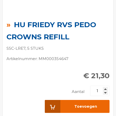
Ga
naar
HU FRIEDY RVS PEDO
het
begin
CROWNS REFILL
van
de
SSC-LRE7, 5 STUKS
afbeeldingen-
Artikelnummer: MM000354647
gallerij
€ 21,30
Aantal
Toevoegen