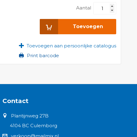
Aantal
Toevoegen
Toevoegen aan persoonlijke catalogus
Print barcode
Contact
Plantijnweg 27B
4104 BC Culemborg
verkoop@mailmix.nl