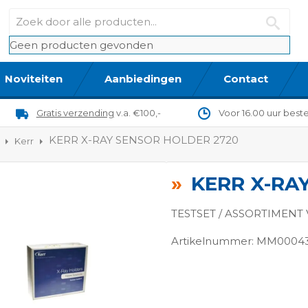
Geen producten gevonden
Noviteiten
Aanbiedingen
Contact
Gratis verzending
v.a. €100,-
Voor 16.00 uur best
KERR X-RAY SENSOR HOLDER 2720
Kerr
KERR X-RA
TESTSET / ASSORTIMENT
Artikelnummer: MM0004
ngen-