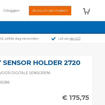
Winkelwag
Inloggen
Account aanmaken
eld, zelfde dag verzonden
Lid van
de VGT
Y SENSOR HOLDER 2720
 VOOR DIGITALE SENSOREN!
36286
€ 175,75