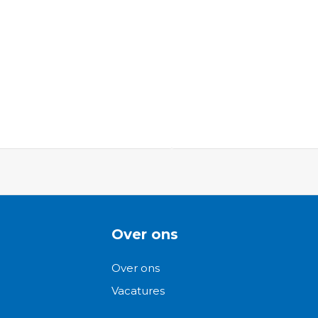
ngen-
Over ons
Over ons
Vacatures