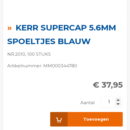
Ga
naar
KERR SUPERCAP 5.6MM
het
begin
SPOELTJES BLAUW
van
de
NR.2010, 100 STUKS
afbeeldingen-
Artikelnummer: MM000344780
gallerij
€ 37,95
Aantal
Toevoegen