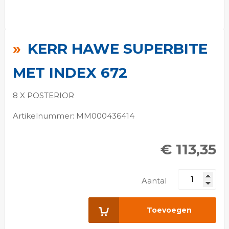
Ga
naar
KERR HAWE SUPERBITE
het
begin
MET INDEX 672
van
de
8 X POSTERIOR
afbeeldingen-
Artikelnummer: MM000436414
gallerij
€ 113,35
Aantal
Toevoegen