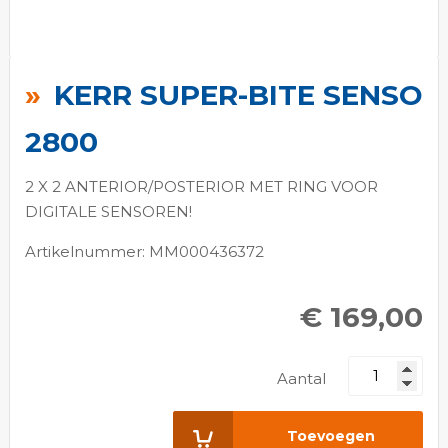
Ga
naar
KERR SUPER-BITE SENSO
het
begin
2800
van
de
2 X 2 ANTERIOR/POSTERIOR MET RING VOOR
afbeeldingen-
DIGITALE SENSOREN!
gallerij
Artikelnummer: MM000436372
€ 169,00
Aantal
Toevoegen