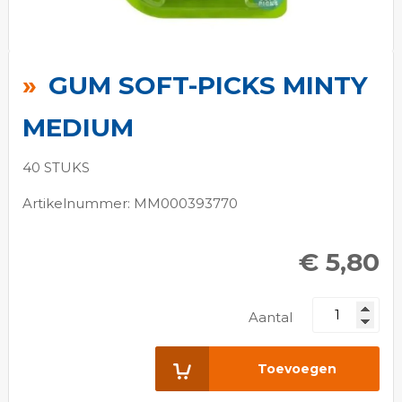
Ga
naar
GUM SOFT-PICKS MINTY
het
begin
MEDIUM
van
de
40 STUKS
afbeeldingen-
Artikelnummer: MM000393770
gallerij
€ 5,80
Aantal
Toevoegen