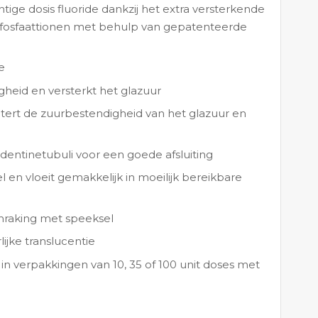
htige dosis fluoride dankzij het extra versterkende
n fosfaattionen met behulp van gepatenteerde
te
gheid en versterkt het glazuur
tert de zuurbestendigheid van het glazuur en
e dentinetubuli voor een goede afsluiting
l en vloeit gemakkelijk in moeilijk bereikbare
aanraking met speeksel
ijke translucentie
in verpakkingen van 10, 35 of 100 unit doses met