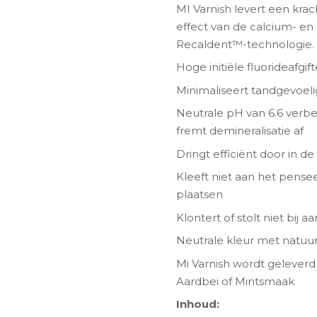
MI Varnish levert een krac
effect van de calcium- e
Recaldent™-technologie.
Hoge initiële fluorideafgif
Minimaliseert tandgevoeli
Neutrale pH van 6.6 verbe
fremt demineralisatie af
Dringt efficiënt door in d
Kleeft niet aan het pensee
plaatsen
Klontert of stolt niet bij 
Neutrale kleur met natuurl
Mi Varnish wordt geleverd 
Aardbei of Mintsmaak
Inhoud: