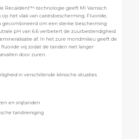
e Recaldent™-technologie geeft MI Varnisch
op het vlak van cariësbescherming. Fluoride,
en gecombineerd om een sterke bescherming
utrale pH van 6.6 verbetert de zuurbestendigheid
emineralisatie af. In het zure mondmilieu geeft de
luoride vrij zodat de tanden niet langer
evallen door zuren.
igheid in verschillende klinische situaties
zen en snijtanden
sche tandreiniging