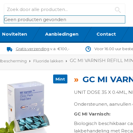
Geen producten gevonden
Noviteiten
Aanbiedingen
Contact
Gratis verzending
v.a. €100,-
Voor 16.00 uur best
GC MI VARNISH REFILL MI
dbescherming
Fluoride lakken
GC MI VARN
Mint
UNIT DOSE 35 X 0.4ML, 
Ondersteunen, aanvullen
GC MI Varnisch:
ngen-
Biologisch beschikbaar ca
lakbehandeling met Rec