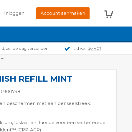
Winkelwag
Inloggen
Account aanmaken
eld, zelfde dag verzonden
Lid van
de VGT
NT
ISH REFILL MINT
NR.900748
 en beschermen met één penseelstreek.
lcium, fosfaat en fluoride voor een verbeterede
aldent™ (CPP-ACP)