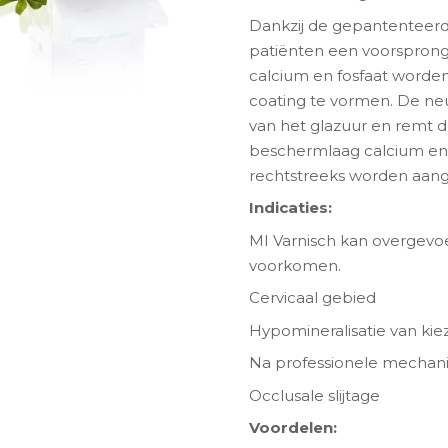
Dankzij de gepantenteerd
patiënten een voorsprong 
calcium en fosfaat word
coating te vormen. De ne
van het glazuur en remt d
beschermlaag calcium en f
rechtstreeks worden aang
Indicaties:
MI Varnisch kan overgevoel
ngen-
voorkomen.
Cervicaal gebied
Hypomineralisatie van kie
Na professionele mechani
Occlusale slijtage
Voordelen: