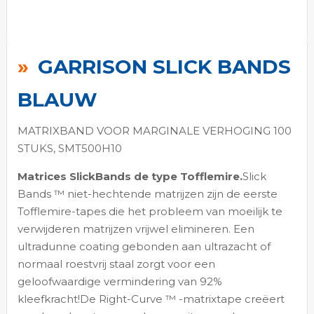
Ga
naar
GARRISON SLICK BANDS
het
begin
BLAUW
van
de
MATRIXBAND VOOR MARGINALE VERHOGING 100
afbeeldingen-
STUKS, SMT500H10
gallerij
Matrices SlickBands de type Tofflemire.
Slick
Bands ™ niet-hechtende matrijzen zijn de eerste
Tofflemire-tapes die het probleem van moeilijk te
verwijderen matrijzen vrijwel elimineren. Een
ultradunne coating gebonden aan ultrazacht of
normaal roestvrij staal zorgt voor een
geloofwaardige vermindering van 92%
kleefkracht!De Right-Curve ™ -matrixtape creëert