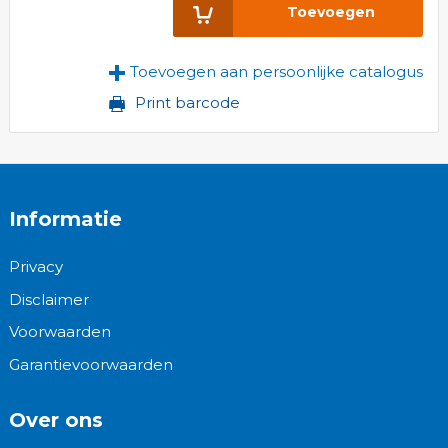
Toevoegen
Toevoegen aan persoonlijke catalogus
Print barcode
Informatie
Privacy
Disclaimer
Voorwaarden
Garantievoorwaarden
Over ons