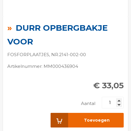
Ga
naar
DURR OPBERGBAKJE
het
begin
VOOR
van
de
FOSFORPLAATJES, NR.2141-002-00
afbeeldingen-
Artikelnummer: MM000436904
gallerij
€ 33,05
Aantal
Toevoegen