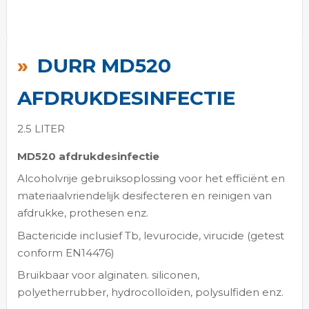
Ga
naar
DURR MD520
het
begin
AFDRUKDESINFECTIE
van
de
2.5 LITER
afbeeldingen-
MD520 afdrukdesinfectie
gallerij
Alcoholvrije gebruiksoplossing voor het efficiënt en
materiaalvriendelijk desifecteren en reinigen van
afdrukke, prothesen enz.
Bactericide inclusief Tb, levurocide, virucide (getest
conform EN14476)
Bruikbaar voor alginaten. siliconen,
polyetherrubber, hydrocolloïden, polysulfiden enz.